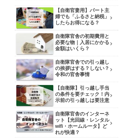
【自衛官妻用】パート主
婦でも「ふるさと納税」
したらお得になる？
自衛隊官舎の初期費用と
必要な物｜入居にかかる
金額はいくら？
自衛隊官舎での引っ越し
の挨拶はする？しない？
令和の官舎事情
【自衛隊】引っ越し手当
の条件を要チェック！内
示前の引っ越しは要注意
自衛隊官舎のインターネ
ット【光回線・レンタル
wifi・ホームルータ】ど
れが快適？