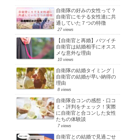
自衛隊の好みの女性って？
自衛官にモテる女性達に共
通していた７つの特徴
27 views
【自衛官と再婚】バツイチ
自衛官は結婚相手にオスス
メな意外な理由
10 views
自衛隊の結婚タイミング｜
自衛官の結婚が早い納得の
理由
8 views
自衛隊合コンの感想・口コ
ミ・評判をチェック！実際
に自衛官と合コンした女性
たちの体験談
7 views
自衛官との結婚で見過ごせ