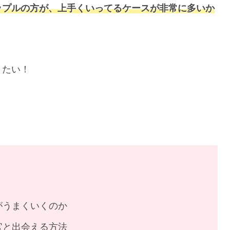
ップルの方が
、
上手くいってるケースが非常に多いか
りたい！
。
がうまくいくのか
官と出会える方法