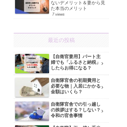
ないデメリット＆妻から見
た本当のメリット
7 views
最近の投稿
【自衛官妻用】パート主
婦でも「ふるさと納税」
したらお得になる？
自衛隊官舎の初期費用と
必要な物｜入居にかかる
金額はいくら？
自衛隊官舎での引っ越し
の挨拶はする？しない？
令和の官舎事情