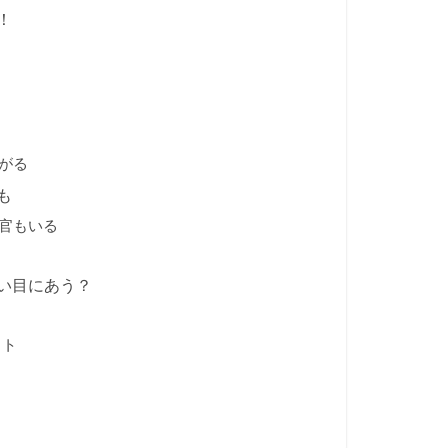
！
がる
も
官もいる
い目にあう？
ット