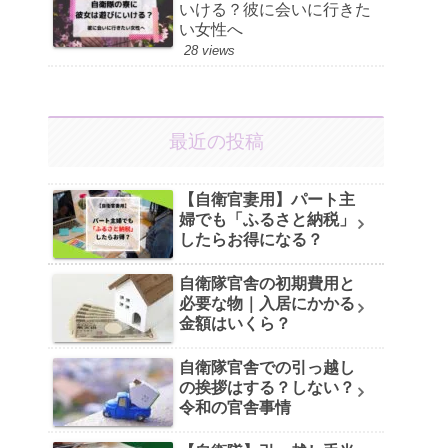
いける？彼に会いに行きた
い女性へ
28 views
最近の投稿
【自衛官妻用】パート主
婦でも「ふるさと納税」
したらお得になる？
自衛隊官舎の初期費用と
必要な物｜入居にかかる
金額はいくら？
自衛隊官舎での引っ越し
の挨拶はする？しない？
令和の官舎事情