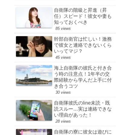
自衛隊の階級と昇進（昇
任）スピード！彼女や妻も
知っておくべき
85 views
幹部自衛官は忙しい！激務
で彼女と連絡できないくら
いってマジ？
45 views
海上自衛隊の彼氏と付き合
う時の注意点！1年半の交
際経験から学んだ上手に付
き合うコツ
30 views
自衛隊彼氏のline未読・既
読スルー…実は連絡できな
い理由があった！
28 views
自衛隊の寮に彼女は遊びに