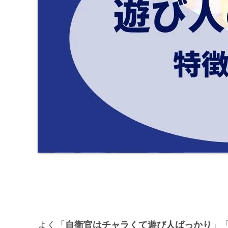
よく「
自衛官はチャラくて遊び人ばっかり
」