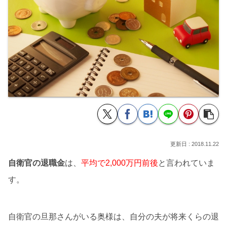
2018.11.22
自衛官の退職金
は、
平均で2,000万円前後
と言われていま
す。
自衛官の旦那さんがいる奥様は、自分の夫が将来くらの退