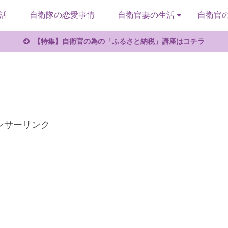
活
自衛隊の恋愛事情
自衛官妻の生活
自衛官
【特集】自衛官の為の「ふるさと納税」講座はコチラ
ンサーリンク